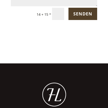
SENDEN
=
14 + 15