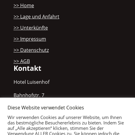
>> Home
>> Lage und Anfahrt
>> Unterkünfte
>> Impressum
>> Datenschutz
>> AGB
Kontakt
Hotel Luisenhof
Bahnhofstr. 7
D-65185 Wiesbaden
Diese Website verwendet Cookies
Tel.: +49 (0) 611 – 397880
Wir verwenden Cookies auf unserer Website, um Ihnen
das bestmögliche Besuchererlebnis zu bieten. Indem Sie
Fax: +49 (0) 611 – 377058
auf „Alle akzeptieren“ klicken, stimmen Sie der
E-Mail:
info@luisenhof-wiesbaden.de
Verwendung ALLER Cookies zu. Sie können jedoch die